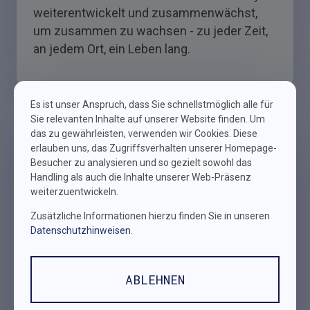
weiterentwickelt und zusammenwächst,
um zusammen zu wachsen - zu jeder Zeit,
an jedem Ort, ein Leben lang.
Es ist unser Anspruch, dass Sie schnellstmöglich alle für
Sie relevanten Inhalte auf unserer Website finden. Um
das zu gewährleisten, verwenden wir Cookies. Diese
erlauben uns, das Zugriffsverhalten unserer Homepage-
Besucher zu analysieren und so gezielt sowohl das
Handling als auch die Inhalte unserer Web-Präsenz
weiterzuentwickeln.
Zusätzliche Informationen hierzu finden Sie in unseren
Datenschutzhinweisen
.
life long learning.
ABLEHNEN
Wir haben uns auf den Weg gemacht,