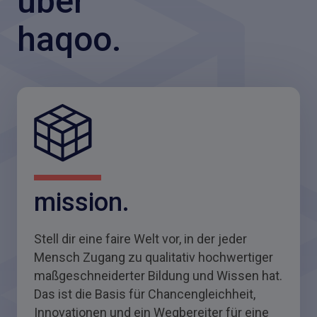
über
beschrieben – zur Zusendung des Newsletters
verarbeitet werden. Diese Einwilligung kann ich
haqoo.
jederzeit widerrufen.
Für den Versand unserer Newsletter nutzen wir
rapidmail. Mit Ihrer Anmeldung stimmen Sie zu,
dass die eingegebenen Daten an rapidmail
übermittelt werden. Beachten Sie bitte deren
AGB
und
Datenschutzbestimmungen
.
mission.
Stell dir eine faire Welt vor, in der jeder
Mensch Zugang zu qualitativ hochwertiger
maßgeschneiderter Bildung und Wissen hat.
Das ist die Basis für Chancengleichheit,
Innovationen und ein Wegbereiter für eine