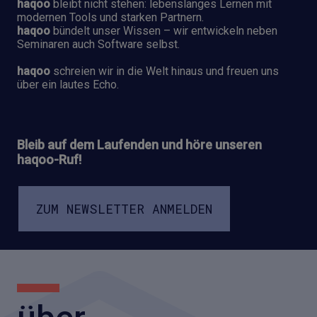
haqoo
bleibt nicht stehen: lebenslanges Lernen mit
modernen Tools und starken Partnern.
haqoo
bündelt unser Wissen – wir entwickeln neben
Seminaren auch Software selbst.
haqoo
schreien wir in die Welt hinaus und freuen uns
über ein lautes Echo.
Bleib auf dem Laufenden und höre unseren
haqoo-Ruf!
ZUM NEWSLETTER ANMELDEN
Ich stimme zu, dass meine personenbezogenen
Daten – wie in den
Datenschutzbestimmungen